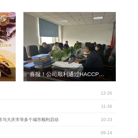
料
喜报！公司顺利通过HACCP体系及ISO9000体系审核！
12-26
11-26
市与大庆市等多个城市顺利启动
10-23
09-14