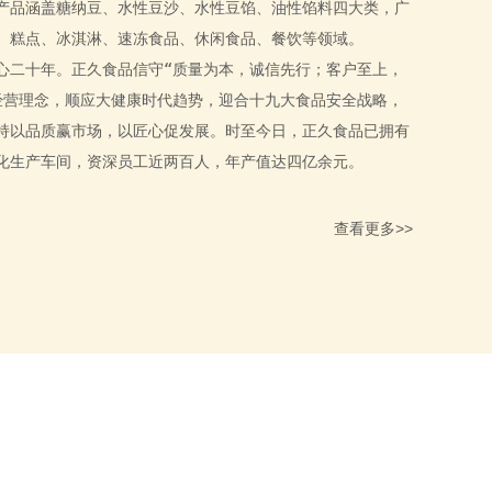
产品涵盖糖纳豆、水性豆沙、水性豆馅、油性馅料四大类，广
、糕点、冰淇淋、速冻食品、休闲食品、餐饮等领域。

心二十年。正久食品信守“质量为本，诚信先行；客户至上，
经营理念，顺应大健康时代趋势，迎合十九大食品安全战略，
持以品质赢市场，以匠心促发展。时至今日，正久食品已拥有
化生产车间，资深员工近两百人，年产值达四亿余元。
查看更多>>