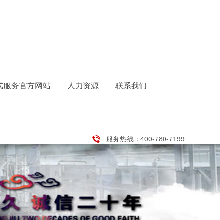
站式服务官方网站
人力资源
联系我们
服务热线：400-780-7199