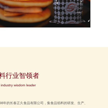
料行业智领者
g industry wisdom leader
998年的长春正久食品有限公司，集食品馅料的研发、生产、